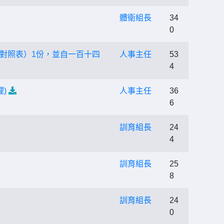
體衛組長
34
0
對照表）1份，並自一百十四
人事主任
53
4
)
人事主任
36
6
訓育組長
24
4
訓育組長
25
8
訓育組長
24
0