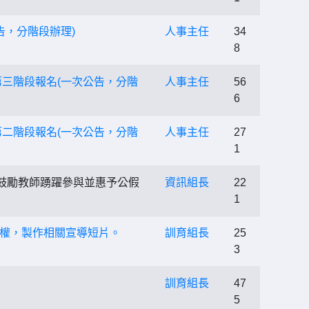
告，分階段辦理)
人事主任
34
8
第三階段報名(一次公告，分階
人事主任
56
6
第二階段報名(一次公告，分階
人事主任
27
1
，鼓勵教師踴躍參與並惠予公假
資訊組長
22
1
權，製作相關宣導短片。
訓育組長
25
3
訓育組長
47
5