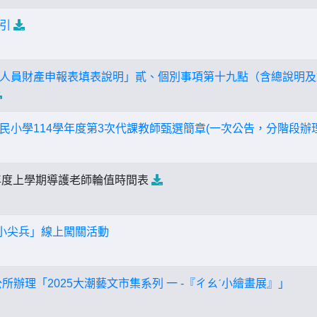
引
人員財產申報表填表說明」貳、個別事項第十九點（含總說明及
民小學114學年度第3次代課教師甄選簡章(一次公告，分階段辦理
學年度上學期導護老師輪值時間表
災小尖兵」線上闖關活動
所辦理「2025大潮藝文市集系列 一 -『ㄔㄠˊ小繪畫展』」