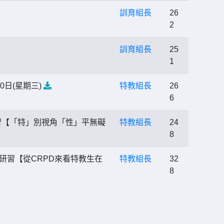
訓育組長
26
2
訓育組長
25
1
日(星期三)
特教組長
26
6
研習【「特」別視角「性」平無礙
特教組長
24
8
教研習【從CRPD來看特教生在
特教組長
32
8