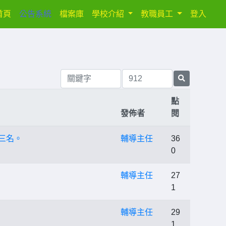
(current)
首頁
公告系統
檔案庫
學校介紹
教職員工
登入
點
發佈者
閱
三名。
輔導主任
36
0
輔導主任
27
1
輔導主任
29
1