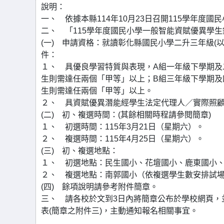
說明：
一、 依據本縣114年10月23日召開115學年
二、 「115學年度國民小學一般智能資賦優異學
(一) 申請資格：就讀彰化縣國民小學二升三年級(以下
件：
１、 具優良學習特質與表現，A組一年級下學期及
生則需達任兩個「甲等」以上；B組三年級下學期及
生則需達任兩個「甲等」以上。
２、 具資賦優異潛能經學生法定代理人／實際照
(二) 初、複選時間：(其餘相關時程請參閱簡章)
１、 初選時間：115年3月21日（星期六）。
２、 複選時間：115年4月25日（星期六）。
(三) 初、複選地點：
１、 初選地點：民生國小、花壇國小、鹿東國小
２、 複選地點：南郭國小（依複選學生數安排試場
(四) 餘項說明請參考附件簡章。
三、 請各校於文到3日內將簡章公布於學校網頁，
表(簡章之附件三)，主動通知報名相關事宜。