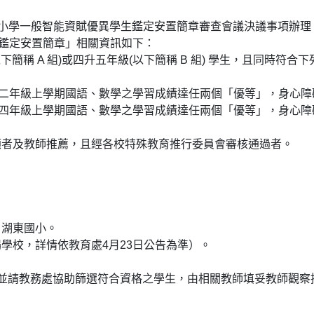
度國民小學一般智能資賦優異學生鑑定安置簡章審查會議決議事項辦理
生鑑定安置簡章」相關資訊如下：
簡稱 A 組)或四升五年級(以下簡稱 B 組) 學生，且同時符合下
二年級上學期國語、數學之學習成績達任兩個「優等」，身心障
四年級上學期國語、數學之學習成績達任兩個「優等」，身心障
顧者及教師推薦，且經各校特殊教育推行委員會審核通過者。
、湖東國小。
學校，詳情依教育處4月23日公告為準）。
並請教務處協助篩選符合資格之學生，由相關教師填妥教師觀察