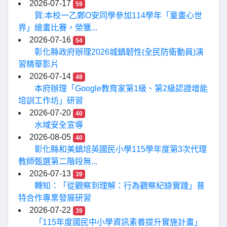
2026-07-17
59
賀:本校一乙鄭O安同學參加114學年「童畫心世
界」繪畫比賽，榮獲...
2026-07-16
54
彰化縣政府辦理2026城鎮韌性(全民防衛動員)演
習精華影片
2026-07-14
48
本府辦理「Google教育家第1級、第2級認證增能
培訓工作坊」研習
2026-07-20
40
水域安全宣導
2026-08-05
40
彰化縣和美鎮培英國民小學115學年度第3次代理
教師甄選第二階段無...
2026-07-13
39
轉知：「從觀察到理解：行為觀察紀錄實踐」普
特合作專業發展研習
2026-07-22
39
「115年度國民中小學資訊素養提升實施計畫」