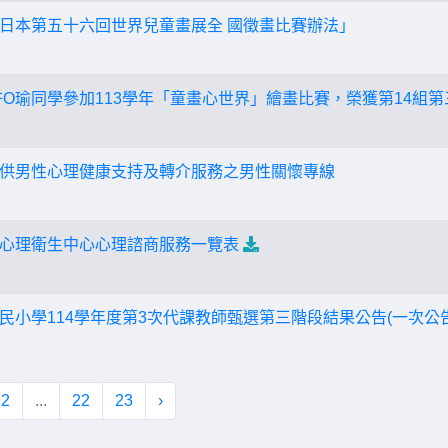
日本第五十六回世界兒童畫展全 國徵畫比賽辦法」
許O瑜同學參加113學年「童畫心世界」繪畫比賽，榮獲第14組第
供男性心理健康支持及轉介服務之男性關懷專線
心理衛生中心心理諮商服務一覽表
民小學114學年度第3次代課教師甄選第三階段結果公告(一次公
12
...
22
23
›