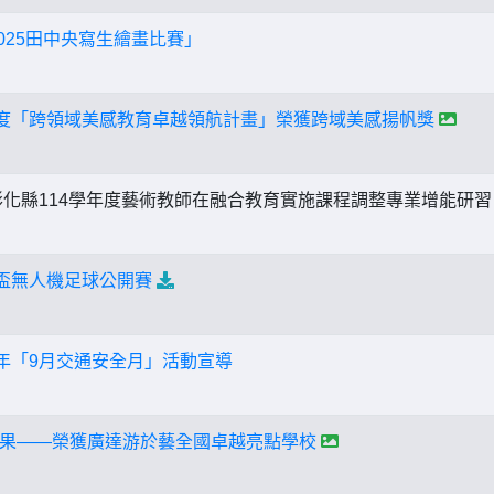
025田中央寫生繪畫比賽」
年度「跨領域美感教育卓越領航計畫」榮獲跨域美感揚帆獎
化縣114學年度藝術教師在融合教育實施課程調整專業增能研
技盃無人機足球公開賽
4年「9月交通安全月」活動宣導
果——榮獲廣達游於藝全國卓越亮點學校