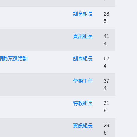
訓育組長
28
5
資訊組長
41
4
網路票選活動
訓育組長
62
4
學務主任
37
4
特教組長
31
8
資訊組長
29
6