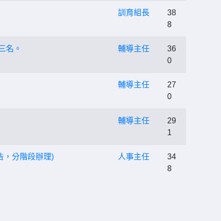
訓育組長
38
8
三名。
輔導主任
36
0
輔導主任
27
0
輔導主任
29
1
告，分階段辦理)
人事主任
34
8