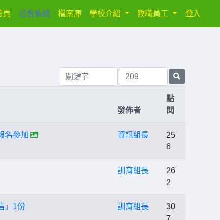
(current)
首頁
公告系統
檔案庫
學校介紹
教職員工
登入
點
發佈者
閱
報名參加
資訊組長
25
6
訓育組長
26
2
信」1份
訓育組長
30
7