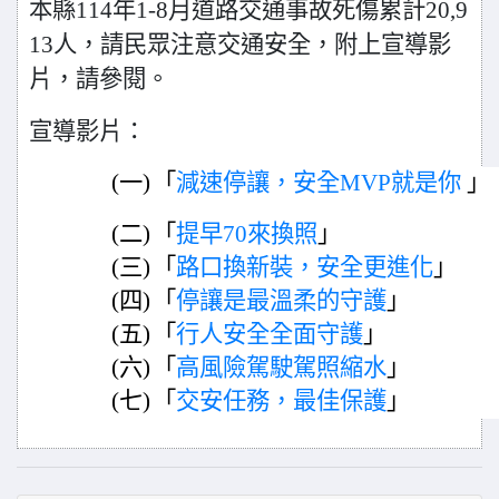
本縣114年1-8月道路交通事故死傷累計20,9
13人，請民眾注意交通安全，附上宣導影
片，請參閱。
宣導影片：
(一)
「
減速停讓，安全MVP就是你
」
(二)
「
提早70來換照
」
(三)
「
路口換新裝，安全更進化
」
(四)
「
停讓是最溫柔的守護
」
(五)
「
行人安全全面守護
」
(六)
「
高風險駕駛駕照縮水
」
(七)
「
交安任務，最佳保護
」