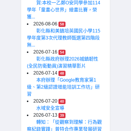
賀:本校一乙鄭O安同學參加114
學年「童畫心世界」繪畫比賽，榮
獲...
2026-08-06
58
彰化縣和美鎮培英國民小學115
學年度第3次代理教師甄選第四階段
無...
2026-07-16
54
彰化縣政府辦理2026城鎮韌性
(全民防衛動員)演習精華影片
2026-07-14
48
本府辦理「Google教育家第1
級、第2級認證增能培訓工作坊」研
習
2026-07-20
40
水域安全宣導
2026-07-13
39
轉知：「從觀察到理解：行為觀
察紀錄實踐」普特合作專業發展研習