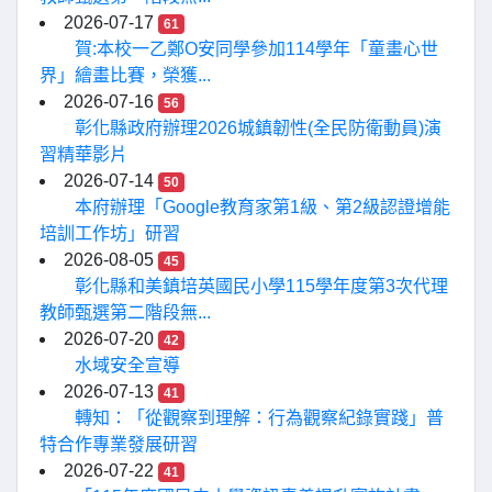
2026-07-17
61
賀:本校一乙鄭O安同學參加114學年「童畫心世
界」繪畫比賽，榮獲...
2026-07-16
56
彰化縣政府辦理2026城鎮韌性(全民防衛動員)演
習精華影片
2026-07-14
50
本府辦理「Google教育家第1級、第2級認證增能
培訓工作坊」研習
2026-08-05
45
彰化縣和美鎮培英國民小學115學年度第3次代理
教師甄選第二階段無...
2026-07-20
42
水域安全宣導
2026-07-13
41
轉知：「從觀察到理解：行為觀察紀錄實踐」普
特合作專業發展研習
2026-07-22
41