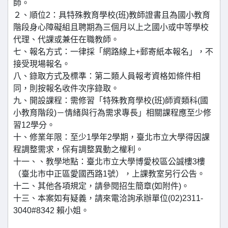
師。
２、順位2：具特殊教育學校(班)教師證書且為國小教育
階段身心障礙組且聘期為三個月以上之國小或中等學校
代理、代課或兼任在職教師。
七、報名方式：一律採「網路線上+郵寄紙本報名」，不
接受現場報名。
八、錄取方式及標準：第二類人員報考資格如條件相
同，則按報名收件次序錄取。
九、開設課程：需修習「特殊教育學校(班)師資類科(國
小教育階段)－情緒與行為需求專長」相關課程應至少修
習12學分。
十、修業年限：至少1學年2學期，臺北市立大學得因課
程調整需求，保有調整異動之權利。
十一、、教學地點：臺北市立大學博愛校區公誠樓3樓
（臺北市中正區愛國西路1號），上課教室另行公告。
十二、其他各項規定，請參閱招生簡章(如附件)。
十三、本案如有疑義，請來電洽詢承辦單位(02)2311-
3040#8342 賴小姐。