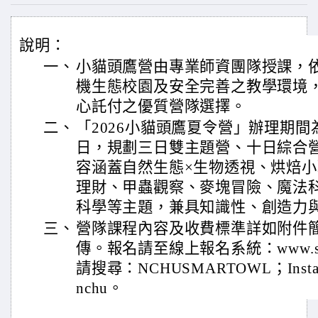
說明：
一、
小貓頭鷹營由專業師資團隊授課，
機生態校園及安全完善之教學環境
心託付之優質營隊選擇。
二、
「2026小貓頭鷹夏令營」辦理期間為1
日，規劃三日雙主題營、十日綜合
容涵蓋自然生態×生物透視、烘焙
理財、甲蟲觀察、麥塊冒險、魔法
科學等主題，兼具知識性、創造力
三、
營隊課程內容及收費標準詳如附件
傳。報名請至線上報名系統：www.siile
請搜尋：NCHUSMARTOWL；Instagr
nchu。