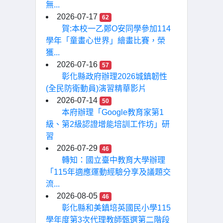
無...
2026-07-17
62
賀:本校一乙鄭O安同學參加114
學年「童畫心世界」繪畫比賽，榮
獲...
2026-07-16
57
彰化縣政府辦理2026城鎮韌性
(全民防衛動員)演習精華影片
2026-07-14
50
本府辦理「Google教育家第1
級、第2級認證增能培訓工作坊」研
習
2026-07-29
46
轉知：國立臺中教育大學辦理
「115年適應運動經驗分享及議題交
流...
2026-08-05
46
彰化縣和美鎮培英國民小學115
學年度第3次代理教師甄選第二階段