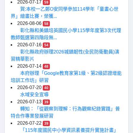
2026-07-17
59
賀:本校一乙鄭O安同學參加114學年「童畫心世
界」繪畫比賽，榮獲...
2026-08-06
58
彰化縣和美鎮培英國民小學115學年度第3次代理
教師甄選第四階段無...
2026-07-16
54
彰化縣政府辦理2026城鎮韌性(全民防衛動員)演
習精華影片
2026-07-14
48
本府辦理「Google教育家第1級、第2級認證增能
培訓工作坊」研習
2026-07-20
40
水域安全宣導
2026-07-13
39
轉知：「從觀察到理解：行為觀察紀錄實踐」普
特合作專業發展研習
2026-07-22
39
「115年度國民中小學資訊素養提升實施計畫」