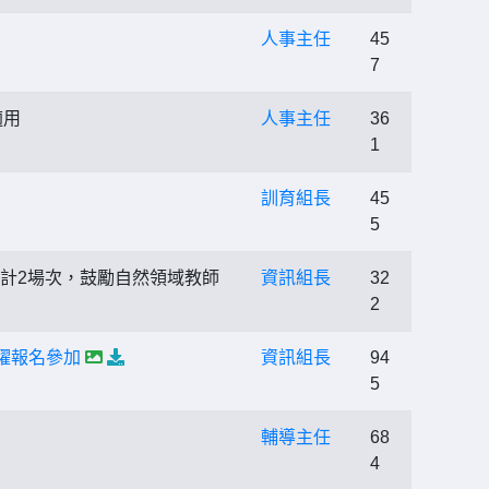
人事主任
45
7
適用
人事主任
36
1
訓育組長
45
5
習計2場次，鼓勵自然領域教師
資訊組長
32
2
躍報名參加
資訊組長
94
5
輔導主任
68
4