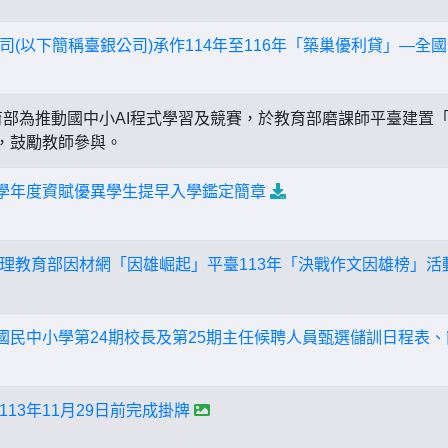
司(以下簡稱臺銀公司)承作114年至116年「築巢優利貸」—全
部為推動國中小AI程式學習及競賽，於教育部磨課師平臺建置「
線，鼓勵教師參與。
4學年度資賦優異學生提早入學鑑定簡章
理教育部因材網「因雄崛起」平臺113年「決戰作文因雄榜」活
度國民中小學第24期校長及第25期主任候聘人員甄選儲訓日程表
13年11月29日前完成掛牌