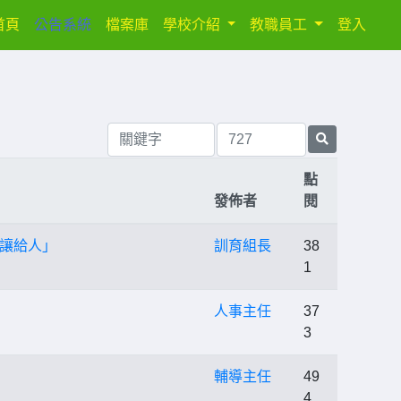
(current)
首頁
公告系統
檔案庫
學校介紹
教職員工
登入
點
發佈者
閱
讓給人」
訓育組長
38
1
人事主任
37
3
輔導主任
49
4