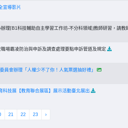
安全宣導影片
辦理⌈B1科技輔助自主學習工作坊-不分科領域⌋教師研習，請
校職場霸凌防治與申訴及調查處理要點申訴管道及規定
委員會辦理「人權少不了你！人氣票選抽好禮」
教育科技展【教育聯合展區】展示活動臺北展出
0
21
22
23
›