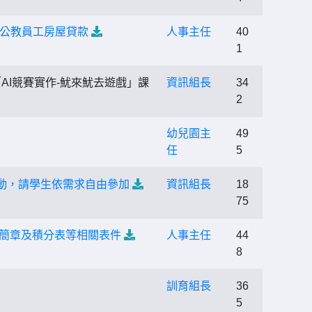
國公教員工房屋貸款
人事主任
40
1
AI競賽實作-魷來魷去遊戲」課
資訊組長
34
2
幼兒園主
49
任
5
動，請學生依需求自由參加
資訊組長
18
75
、簡章及積分表等相關表件
人事主任
44
8
訓育組長
36
5