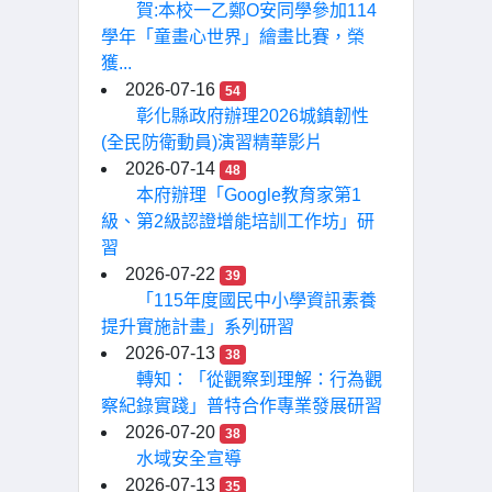
賀:本校一乙鄭O安同學參加114
學年「童畫心世界」繪畫比賽，榮
獲...
2026-07-16
54
彰化縣政府辦理2026城鎮韌性
(全民防衛動員)演習精華影片
2026-07-14
48
本府辦理「Google教育家第1
級、第2級認證增能培訓工作坊」研
習
2026-07-22
39
「115年度國民中小學資訊素養
提升實施計畫」系列研習
2026-07-13
38
轉知：「從觀察到理解：行為觀
察紀錄實踐」普特合作專業發展研習
2026-07-20
38
水域安全宣導
2026-07-13
35