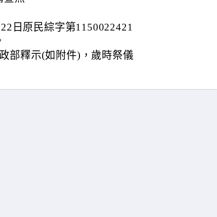
2日原民綜字第1150022421
。
政部釋示(如附件)，歲時祭儀