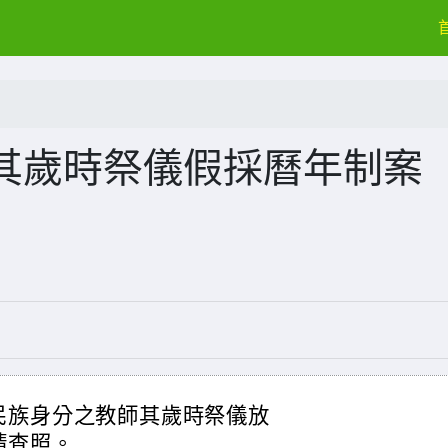
其歲時祭儀假採曆年制案
民族身分之教師其歲時祭儀放
請查照。