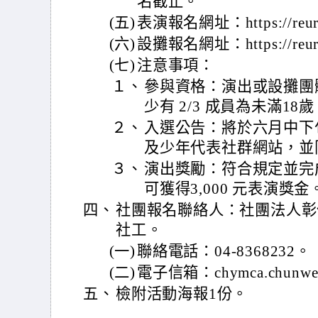
名截止。
(五)
表演報名網址：https://reurl
(六)
設攤報名網址：https://reurl
(七)
注意事項：
１、
參與資格：演出或設攤團
少有 2/3 成員為未滿18
２、
入選公告：將於六月中下
及少年代表社群網站，並
３、
演出獎勵：符合規定並完
可獲得3,000 元表演獎金
四、
社團報名聯絡人：社團法人彰
社工。
(一)
聯絡電話：04-8368232。
(二)
電子信箱：chymca.chunwen
五、
檢附活動海報1份。