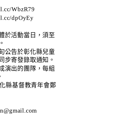
.cc/WbzR79
.cc/dpOyEy
體於活動當日，須至
歲。
旬公告於彰化縣兒童
同步寄發錄取通知。
成演出的團隊，每組
。
化縣基督教青年會鄭
@gmail.com