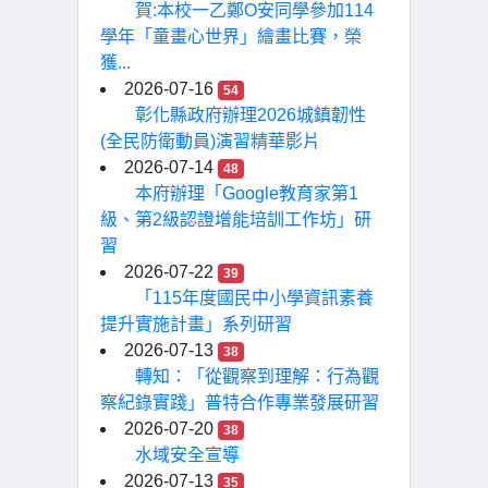
賀:本校一乙鄭O安同學參加114
學年「童畫心世界」繪畫比賽，榮
獲...
2026-07-16
54
彰化縣政府辦理2026城鎮韌性
(全民防衛動員)演習精華影片
2026-07-14
48
本府辦理「Google教育家第1
級、第2級認證增能培訓工作坊」研
習
2026-07-22
39
「115年度國民中小學資訊素養
提升實施計畫」系列研習
2026-07-13
38
轉知：「從觀察到理解：行為觀
察紀錄實踐」普特合作專業發展研習
2026-07-20
38
水域安全宣導
2026-07-13
35