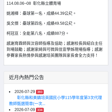
114.08.06~08 彰化縣立體育場
姚湘樺：壘球第一名，成績44.39公尺。
吳文傑：壘球第四名，成績49.58公尺。
柯冠亘：全能第八名，成績887分。
感謝育霖師與汶容師指導及協助；感謝校長與紹白主任
到場鼓勵；感謝家綺與可微與佳宣學姊現場指導；感謝
參賽家長熱情參與感謝培英團隊與家長會全力支持！
近月內熱門公告
2026-07-29
393
彰化縣和美鎮培英國民小學115學年度第3次代理
教師甄選簡章(一次...
2026-07-09
334